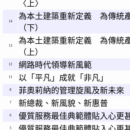
〈上〉
為本土建築重新定義 為傳統
14
（下）
為本土建築重新定義 為傳統
13
（上）
網路時代領導新風範
12
以「平凡」成就「非凡」
11
菲奧莉納的管理旋風及新未來
8
新總裁、新風貌、新惠普
7
優質服務最佳典範體貼入心更甚
6
優質服務最佳典範體貼入心更甚
5