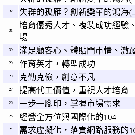
失群的孤雁？創新變革的鴻海(
32
培育優秀人才、複製成功經驗
31
場
滿足顧客心、體貼門市情、激
30
作育英才，轉型成功
29
克勤克儉，創意不凡
28
提高代工價值，重視人才培育
27
一步一腳印，掌握市場需求
26
經營全方位與國際化的104
25
需求虛擬化，落實網路服務的10
24