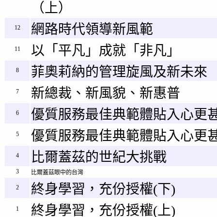
（上）
網路時代領導新風範
12
以「平凡」成就「非凡」
11
菲奧莉納的管理旋風及新未來
8
新總裁、新風貌、新惠普
7
優質服務最佳典範體貼入心更甚
6
優質服務最佳典範體貼入心更甚
5
比爾蓋茲的世紀大挑戰
4
3
比爾蓋茲眼中的台灣
終身學習，充份授權(下)
2
終身學習，充份授權(上)
1