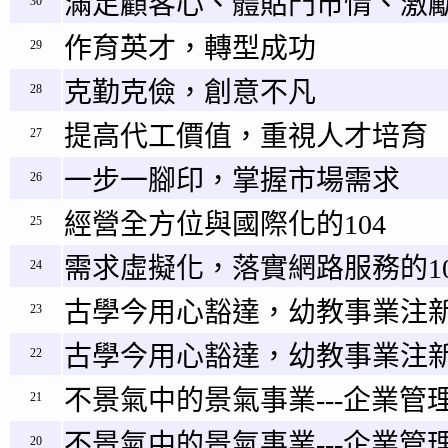
滿足顧客心、體貼門市情、激
30
作育英才，轉型成功
29
克勤克儉，創意不凡
28
提高代工價值，重視人才培育
27
一步一腳印，掌握市場需求
26
經營全方位與國際化的104
25
需求虛擬化，落實網路服務的10
24
古學今用心豁達，幼教事業注新
23
古學今用心豁達，幼教事業注新
22
不景氣中的景氣事業---企業管理
21
不景氣中的景氣事業---企業管理
20