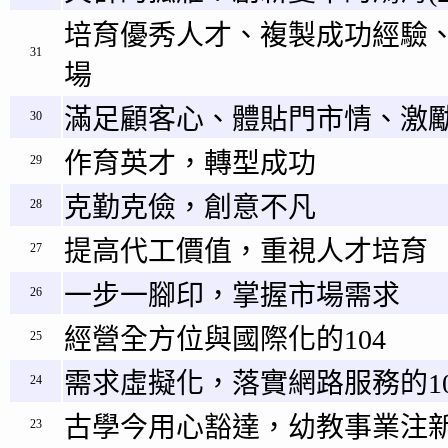
培育優秀人才、複製成功經驗
31
場
滿足顧客心、體貼門市情、激
30
作育英才，轉型成功
29
克勤克儉，創意不凡
28
提高代工價值，重視人才培育
27
一步一腳印，掌握市場需求
26
經營全方位與國際化的104
25
需求虛擬化，落實網路服務的10
24
古學今用心豁達，幼教事業注新
23