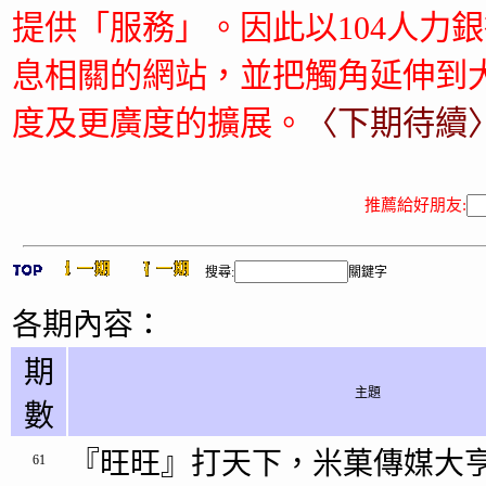
提供「服務」。因此以104人力
息相關的網站，並把觸角延伸到大
度及更廣度的擴展。
〈下期待續
推薦給好朋友:
搜尋:
關鍵字
各期內容：
期
主題
數
『旺旺』打天下，米菓傳媒大亨
61