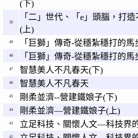
(下)
「二」世代、「e」頭腦，打造
50
(上)
「巨獅」傳奇-從穩紮穩打的馬步
49
「巨獅」傳奇-從穩紮穩打的馬步
48
智慧美人不凡春天(下)
47
智慧美人不凡春天
46
剛柔並濟--營建鐵娘子(下)
45
剛柔並濟—營建鐵娘子(上)
44
立足科技、關懷人文—科技界的
43
立足科技、關懷人文—科技界的
42