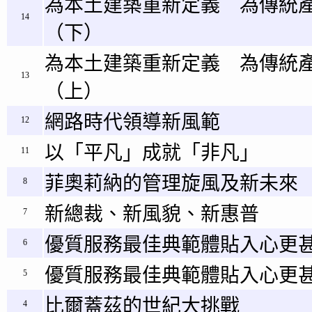
為本土建築重新定義 為傳統
14
（下）
為本土建築重新定義 為傳統
13
（上）
網路時代領導新風範
12
以「平凡」成就「非凡」
11
菲奧莉納的管理旋風及新未來
8
新總裁、新風貌、新惠普
7
優質服務最佳典範體貼入心更甚
6
優質服務最佳典範體貼入心更甚
5
比爾蓋茲的世紀大挑戰
4