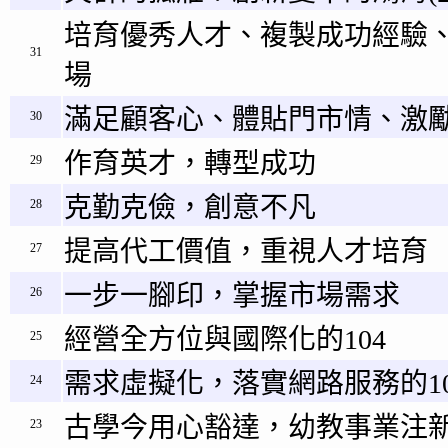
培育優秀人才、複製成功經驗
31
場
滿足顧客心、體貼門市情、激
30
作育英才，轉型成功
29
克勤克儉，創意不凡
28
提高代工價值，重視人才培育
27
一步一腳印，掌握市場需求
26
經營全方位與國際化的104
25
需求虛擬化，落實網路服務的10
24
古學今用心豁達，幼教事業注新
23