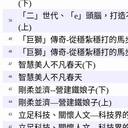
(下)
「二」世代、「e」頭腦，打造
50
(上)
「巨獅」傳奇-從穩紮穩打的馬步
49
「巨獅」傳奇-從穩紮穩打的馬步
48
智慧美人不凡春天(下)
47
智慧美人不凡春天
46
剛柔並濟--營建鐵娘子(下)
45
剛柔並濟—營建鐵娘子(上)
44
立足科技、關懷人文—科技界的
43
立足科技、關懷人文—科技界的
42