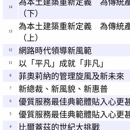
為本土建築重新定義 為傳統
14
（下）
為本土建築重新定義 為傳統
13
（上）
網路時代領導新風範
12
以「平凡」成就「非凡」
11
菲奧莉納的管理旋風及新未來
8
新總裁、新風貌、新惠普
7
優質服務最佳典範體貼入心更甚
6
優質服務最佳典範體貼入心更甚
5
比爾蓋茲的世紀大挑戰
4