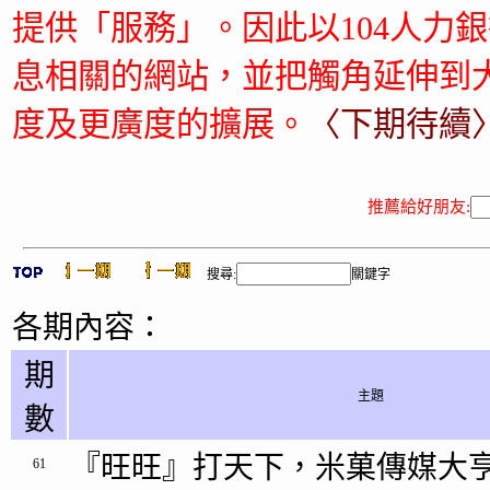
提供「服務」。因此以104人力
息相關的網站，並把觸角延伸到大
度及更廣度的擴展。
〈下期待續
推薦給好朋友:
搜尋:
關鍵字
各期內容：
期
主題
數
『旺旺』打天下，米菓傳媒大亨
61