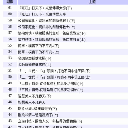
期數
主題
61
『旺旺』打天下，米菓傳媒大亨(下)
60
『旺旺』打天下，米菓傳媒大亨
59
公司家庭化、資訊界的創新傳教士(下)
58
公司家庭化、資訊界的創新傳教士(上)
57
懷抱熱情，精緻服務於無形---飯店業教父(下)
56
懷抱熱情，精緻服務於無形---飯店業教父(上)
55
簡單、樸實下的不平凡-(下)
54
簡單、樸實下的不平凡-(上)
53
金融龍頭穩健求勝(下)
52
金融龍頭穩健求勝(上)
51
「二」世代、「e」頭腦，打造不同中信王國(下)
50
「二」世代、「e」頭腦，打造不同中信王國(上)
49
「巨獅」傳奇-從穩紮穩打的馬步功開始(下)
48
「巨獅」傳奇-從穩紮穩打的馬步功開始(上)
47
智慧美人不凡春天(下)
46
智慧美人不凡春天
45
剛柔並濟--營建鐵娘子(下)
44
剛柔並濟—營建鐵娘子(上)
43
立足科技、關懷人文—科技界的彌勒佛(下)
42
立足科技、關懷人文—科技界的彌勒佛(上)