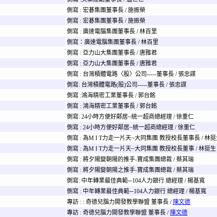
側寫 : 宏碁集團董事長 / 施振榮
側寫 : 宏碁集團董事長 / 施振榮
側寫 : 廣達電腦集團董事長 / 林百里
側寫：廣達電腦集團董事長 / 林百里
側寫 : 亞力山大集團董事長 / 唐雅君
側寫 : 亞力山大集團董事長 / 唐雅君
側寫 : 台灣積體電路〈股〉公司-----董事長 / 張忠謀
側寫: 台灣積體電路(股)公司-----董事長 / 張忠謀
側寫 :鴻海精密工業董事長 / 郭台銘
側寫 : 鴻海精密工業董事長 / 郭台銘
側寫: 24小時方便好鄰居~統一超商總經理 / 徐重仁
側寫 : 24小時方便好鄰居~統一超商總經理 / 徐重仁
側寫 : 為M I T力走一片天~大同集團 教授校長董事長 / 林
側寫 : 為M I T力走一片天~大同集團 教授校長董事 / 林挺生
側寫 : 將夕陽變朝陽的推手-寶成集團總裁 / 蔡其瑞
側寫 : 將夕陽變朝陽之推手-寶成集團總裁 / 蔡其瑞
側寫: 中年轉業最佳典範─104人力銀行 總經理 / 楊基寬
側寫 : 中年轉業最佳典範─104人力銀行 總經理 / 楊基寬
專訪 : : 奇德兒腦力開發教學聯盟 董事長 /
陳文德
專訪 : 奇德兒腦力開發教學聯盟 董事長 /
陳文德