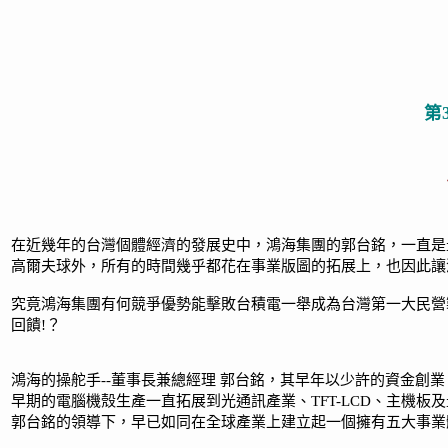
第
在近幾年的台灣個體經濟的發展史中，鴻海集團的郭台銘，一直是
高爾夫球外，所有的時間幾乎都花在事業版圖的拓展上，也因此讓
究竟鴻海集團有何競爭優勢能擊敗台積電一舉成為台灣第一大民營
回饋!？
鴻海的操舵手--董事長兼總經理 郭台銘，其早年以少許的資金
早期的電腦機殼生產一直拓展到光通訊產業、TFT-LCD、主機
郭台銘的領導下，早已如同在全球產業上建立起一個擁有五大事業