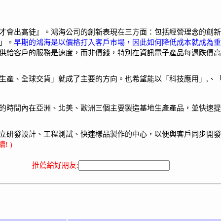
才會出高徒』。鴻海公司的創新表現在三方面：包括經營理念的創新
」。
早期的鴻海是以價格打入客戶巿場，因此如何降低成本就成為重
供給客戶的服務是速度，而非價錢，特別在資訊電子產品每週跌價高
生產、全球交貨」就成了主要的方向。也希望能以「科技應用」,、「
的時間內在亞洲、北美、歐洲三個主要製造基地生產產品，並快速提
立研發設計、工程測試、快速樣品製作的中心，以便與客戶同步開發
! )
推薦給好朋友: