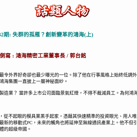
32期: 失群的孤雁？創新變革的鴻海(上)
側寫 : 鴻海精密工業董事長 /
郭台銘
最令外界好奇卻也最少曝光的一位。除了他在行事風格上始終低調外
鴻海集團一直披上一層神秘面紗。
製造業？ 當許多上市公司面臨景氣紅燈，不得不裁減員工。為何鴻海
創業，從不起眼的模具業黑手起家，憑藉其快速精準的投資眼光、用人
板及最新的移動式PC，未來的觸角也將延伸至無線通訊產業上。他不
體的超級帝國。