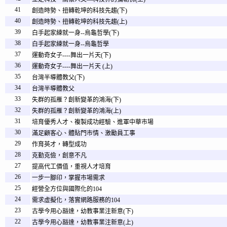
41
創造時勢、扭轉乾坤的科技先趨(下)
40
創造時勢、扭轉乾坤的科技先趨(上)
39
白手起家練就一身--烏龜哲學(下)
38
白手起家練就一身--烏龜哲學
37
運動奇女子----舞出一片天(下)
36
運動奇女子----舞出一片天 (上)
35
台灣半導體教父(下)
34
台灣半導體教父
33
失群的孤雁？創新變革的鴻海(下)
32
失群的孤雁？創新變革的鴻海(上)
31
培育優秀人才、複製成功經驗、進軍中華市場
30
滿足顧客心、體貼門市情、激勵員工事
29
作育英才，轉型成功
28
克勤克儉，創意不凡
27
提高代工價值，重視人才培育
26
一步一腳印，掌握市場需求
25
經營全方位與國際化的104
24
需求虛擬化，落實網路服務的104
23
古學今用心豁達，幼教事業注新意(下)
22
古學今用心豁達，幼教事業注新意(上)