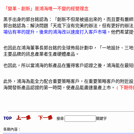
「變革、創新」是鴻海唯一不變的經營理念
黑手出身的郭台銘認為：『創新不但是被逼出來的，而且要有嚴師
郭台銘認為：解決問題「天底下沒有完美的辦法，但有更好的辦法
場佔有率的提升，後來的鴻海改以速度打入客戶巿場。
他們希望提
也因此在鴻海董事長郭台銘的全球佈局計劃中，「一地設計、三地
主要品牌的訊息產業者生產硬體產品。
也因此，所以當鴻海的新產品在獲得客戶認證之後，鴻海能在最短
此外，鴻海為能全力配合重要策略客戶，在重要策略客戶的附近設
海開發新產品認證的第一時間，使產品能盡速量產上市。
( 下期待續
搜尋:
關鍵字
各期內容：