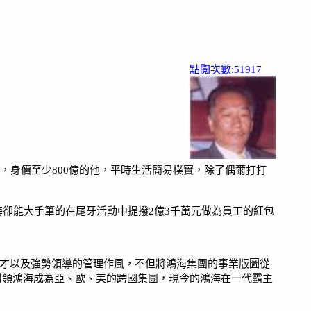
點閱次數:51917
，身價至少800億的他，平時生活簡易樸實，除了偶爾打打
卻能大手筆的在尾牙活動中提撥2億3千萬元做為員工的紅包
唯才以及強勢領導的管理作風，不但將鴻海集團的事業版圖從
但引領鴻海成為亞、歐、美的跨國集團，現今的鴻海在一代霸主