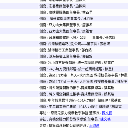
側寫 : 宏碁集團董事長 / 施振榮
側寫 : 宏碁集團董事長 / 施振榮
側寫 : 廣達電腦集團董事長 / 林百里
側寫：廣達電腦集團董事長 / 林百里
側寫 : 亞力山大集團董事長 / 唐雅君
側寫 : 亞力山大集團董事長 / 唐雅君
側寫 : 台灣積體電路〈股〉公司-----董事長 / 張忠謀
側寫: 台灣積體電路(股)公司-----董事長 / 張忠謀
側寫 :鴻海精密工業董事長 / 郭台銘
側寫 : 鴻海精密工業董事長 / 郭台銘
側寫: 24小時方便好鄰居~統一超商總經理 / 徐重仁
側寫 : 24小時方便好鄰居~統一超商總經理 / 徐重仁
側寫 : 為M I T力走一片天~大同集團 教授校長董事長 / 林
側寫 : 為M I T力走一片天~大同集團 教授校長董事 / 林挺生
側寫 : 將夕陽變朝陽的推手-寶成集團總裁 / 蔡其瑞
側寫 : 將夕陽變朝陽之推手-寶成集團總裁 / 蔡其瑞
側寫: 中年轉業最佳典範─104人力銀行 總經理 / 楊基寬
側寫 : 中年轉業最佳典範─104人力銀行 總經理 / 楊基寬
專訪 : : 奇德兒腦力開發教學聯盟 董事長 /
陳文德
專訪 : 奇德兒腦力開發教學聯盟 董事長 /
陳文德
專訪 : 精策管理顧問公司總經理 /
王遐昌