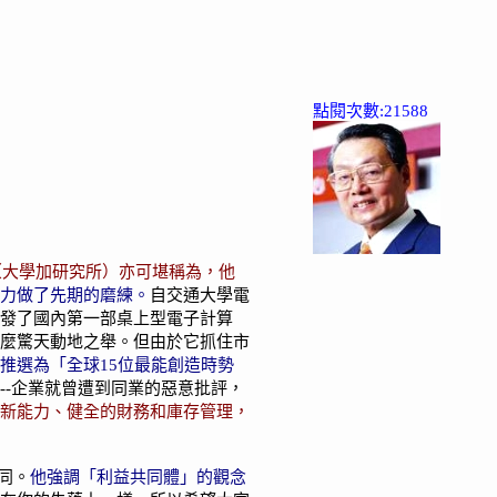
點閱次數:21588
（大學加研究所）亦可堪稱為，他
力做了先期的磨練。
自交通大學電
發了國內第一部桌上型電子計算
麼驚天動地之舉。但由於它抓住市
推選為「全球15位最能創造時勢
-企業就曾遭到同業的惡意批評，
新能力、健全的財務和庫存管理，
同。
他強調「利益共同體」的觀念