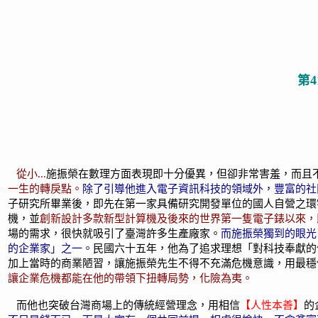
第
從小...
施振榮在數理方面表現即十分優異，但卻非常害羞，而且
一生的轉戾點。
除了引導他進入電子資訊科技的領域外，豐富的社
子研究所畢業後，即先在第一家具備研究開發單位的國人自營之環
機，並
創新設計多款新型計算機及後來的世界第一隻電子錶以來，
場的需求，很快就吸引了臺灣許多生產廠家。
而施振榮獨到的眼光
的企業家」之一。
民國六十五年，他為了追求理想「對科技奉獻的
加上當時的商業陋習，讓施振榮先生不得不充滿危機意識，用最穩
讓企業危機都能在他的帶領下扭轉局勢，化險為夷。
而他也突破台灣商場上的傳統經營理念，用相信
【人性本善】
的