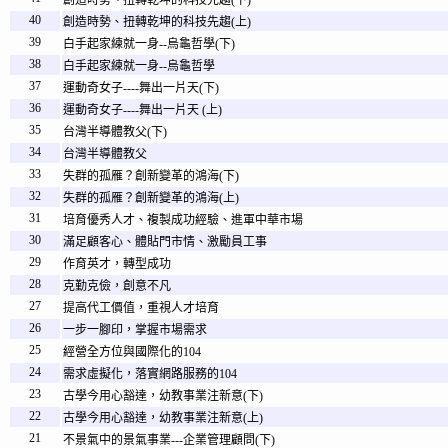
創造時勢、扭轉乾坤的科技先趨(下)
40
創造時勢、扭轉乾坤的科技先趨(上)
39
白手起家練就一身--烏龜哲學(下)
38
白手起家練就一身--烏龜哲學
37
運動奇女子----舞出一片天(下)
36
運動奇女子----舞出一片天 (上)
35
台灣半導體教父(下)
34
台灣半導體教父
33
失群的孤雁？創新變革的鴻海(下)
32
失群的孤雁？創新變革的鴻海(上)
31
培育優秀人才、複製成功經驗、進軍中華市場
30
滿足顧客心、體貼門市情、激勵員工事
29
作育英才，轉型成功
28
克勤克儉，創意不凡
27
提高代工價值，重視人才培育
26
一步一腳印，掌握市場需求
25
經營全方位與國際化的104
24
需求虛擬化，落實網路服務的104
23
古學今用心豁達，幼教事業注新意(下)
22
古學今用心豁達，幼教事業注新意(上)
21
不景氣中的景氣事業---企業管理顧問(下)