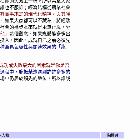
在你的失落上一樣。所以希望大家
誰也不服誰；經濟結構從農業社會
有實事求是的現代化精神，與其嘆
。如果大家都可以不藏私，將經驗
社會的進步本來就是永無止境，分
他」
這個觀念，如果媒體能多多出
投入，因此，成就自己之前必須先
種兼具包容性與關連效果的「龍
成功或失敗最大的因素就是你是否
過程中，施振榮遭遇到許許多多的
場中仍居於領先的地位，所以誰說
題人物
點閱數