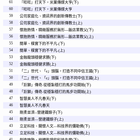
61
『旺旺』打天下，米菓傳媒大亨(下)
60
『旺旺』打天下，米菓傳媒大亨
59
公司家庭化、資訊界的創新傳教士(下)
58
公司家庭化、資訊界的創新傳教士(上)
57
懷抱熱情，精緻服務於無形---飯店業教父(下)
56
懷抱熱情，精緻服務於無形---飯店業教父(上)
55
簡單、樸實下的不平凡-(下)
54
簡單、樸實下的不平凡-(上)
53
金融龍頭穩健求勝(下)
52
金融龍頭穩健求勝(上)
51
「二」世代、「e」頭腦，打造不同中信王國(下)
50
「二」世代、「e」頭腦，打造不同中信王國(上)
49
「巨獅」傳奇-從穩紮穩打的馬步功開始(下)
48
「巨獅」傳奇-從穩紮穩打的馬步功開始(上)
47
智慧美人不凡春天(下)
46
智慧美人不凡春天
45
剛柔並濟--營建鐵娘子(下)
44
剛柔並濟—營建鐵娘子(上)
43
立足科技、關懷人文—科技界的彌勒佛(下)
42
立足科技、關懷人文—科技界的彌勒佛(上)
41