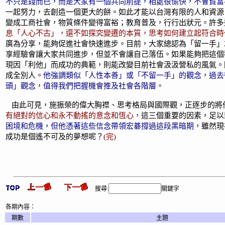
不只是錢而已，而是大家有一個共同前提，相處很愉快，不會貧富
一起努力，去創造一個更大的餅。如此才能以台灣有限的人和資源
變成工商社會，物質條件變得富裕；教育普及，行行出狀元。許多
息「人心不古」，還不如探究變遷的本質，思考如何建立起符合時
廣為分享，能夠促進社會快速進步。目前，大家總認為「留一手」
享經驗會讓大家共同進步，但並不會讓自己落伍。如果能夠把這個
現因「利他」而成功的典範，則能改變目前社會汲汲營私的風氣。
成全別人。
他強調類似「人性本善」或「不留一手」的觀念，過去
頭」觀念，值得我們把握機會推及社會各階層。
由此可見，施振榮的偉大胸襟、思考格局與國際觀，正逐步的將
有絕對的信心和永不動搖的意念和恆心，
這三個重要的因素，足以
困境和危機，但他憑著這些信念帶領宏碁撐過這段黑暗期，
雖然現
成功是個遙不可及的夢想呢？
(完)
搜尋:
關鍵字
各期內容：
期數
主題