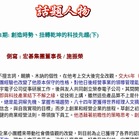
41期: 創造時勢、扭轉乾坤的科技先趨(下)
側寫 : 宏碁集團董事長 /
施振榮
不擅言詞，靦腆、木訥的個性，在他考上交大後完全改觀，
交大6年
團經驗也改變了他原本保守的性格，對他日後經營事業的領導管理能
宇電子公司從事研展工作，後與友人共同創立榮泰電子公司，其間開
即與科技產業結下不解之緣
，從技術上講，雖然這些產品算不上是什
，總是能洞察先機、掌握市場趨勢，八十四年更獲得世界經理人文摘
信念，與自我實現的目標」而步上創業和經營企業的旅程。草創之初-
健的商業經營法則，帶領旗下員工。
他憑藉著前瞻性的策略思考、創
企業小團體來帶
動社會價值觀的改變，到目前為止已獲得了各界的認