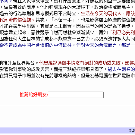
不均。
現在大家爭來爭去，沒有什麼意思，好像我的利益一定要建築
，做最有效的應用。他也強調現在的大環境下，政治從權威而民主，
過去的行為準則和思考模式已不合時宜，
生活在今天的現代人，應該
代潮流的價值觀。
其次，「不留一手」、也是影響層面極廣的價值觀
才能在競爭中出頭，其實是本末倒置，因為競爭的目的是為了進步，
觀念建立起來，惡性競爭自然而然就會漸漸減少。
再如
「利己必先利
因為任何人生目標的完成都不能單靠一己之力，必須周遭許多人共同
從不曾成為中國社會價值的中流砥柱，但對今天的台灣而言，都是一
他推升至世界舞台。
他曾經說過做事情沒有絕對的成功或失敗，影響
影響你對事物的成敗與否，而這三點施振榮都具備了，
過去在創業的
在資訊電子市場並沒有先前那樣的熱絡，但是宏碁電腦在世界電腦市
推薦給好朋友:
話