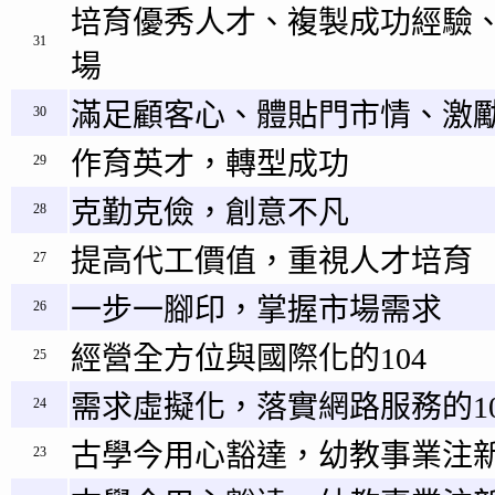
培育優秀人才、複製成功經驗
31
場
滿足顧客心、體貼門市情、激
30
作育英才，轉型成功
29
克勤克儉，創意不凡
28
提高代工價值，重視人才培育
27
一步一腳印，掌握市場需求
26
經營全方位與國際化的104
25
需求虛擬化，落實網路服務的10
24
古學今用心豁達，幼教事業注新
23