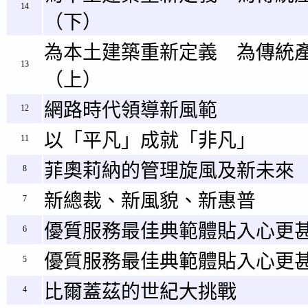
14
（下）
為本土建築重新定義 為傳統
13
（上）
網路時代領導新風範
12
以「平凡」成就「非凡」
11
菲奧莉納的管理旋風及新未來
8
新總裁、新風貌、新惠普
7
優質服務最佳典範體貼入心更甚
6
優質服務最佳典範體貼入心更甚
5
比爾蓋茲的世紀大挑戰
4