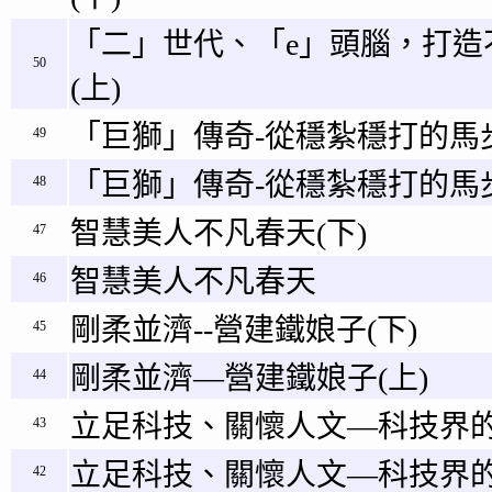
「二」世代、「e」頭腦，打造
50
(上)
「巨獅」傳奇-從穩紮穩打的馬步
49
「巨獅」傳奇-從穩紮穩打的馬步
48
智慧美人不凡春天(下)
47
智慧美人不凡春天
46
剛柔並濟--營建鐵娘子(下)
45
剛柔並濟—營建鐵娘子(上)
44
立足科技、關懷人文—科技界的
43
立足科技、關懷人文—科技界的
42