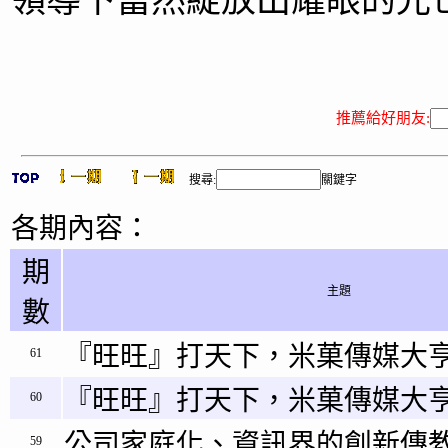
領導下當然綻放出耀眼的光
推薦給好朋友:
搜尋:
關鍵字
各期內容：
期
主題
數
『旺旺』打天下，米菓傳媒大亨
61
『旺旺』打天下，米菓傳媒大
60
公司家庭化、資訊界的創新傳教
59