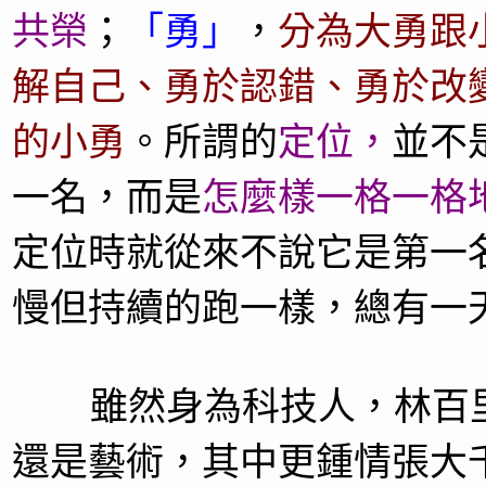
共榮
；
「勇」
，
分為大勇跟
解自己、勇於認錯、勇於改
的小勇
。所謂的
定位，
並不
一名，而
是
怎麼樣一格一格
定位時就從來不說它是第一
慢但持續的跑一樣，總有一
雖然身為科技人，林百里
還是藝術，其中更鍾情張大