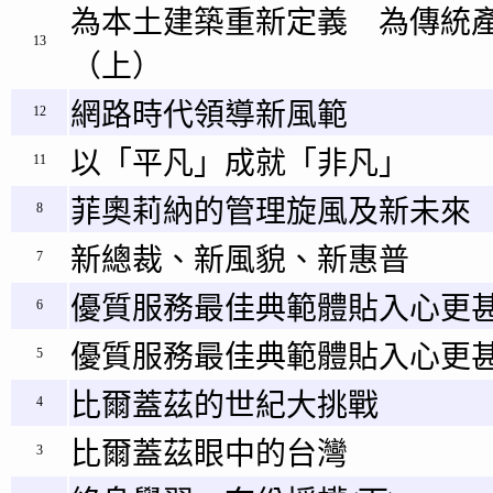
為本土建築重新定義 為傳統
13
（上）
網路時代領導新風範
12
以「平凡」成就「非凡」
11
菲奧莉納的管理旋風及新未來
8
新總裁、新風貌、新惠普
7
優質服務最佳典範體貼入心更甚
6
優質服務最佳典範體貼入心更甚
5
比爾蓋茲的世紀大挑戰
4
比爾蓋茲眼中的台灣
3