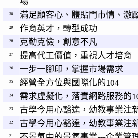
場
滿足顧客心、體貼門市情、激
30
作育英才，轉型成功
29
克勤克儉，創意不凡
28
提高代工價值，重視人才培育
27
一步一腳印，掌握市場需求
26
經營全方位與國際化的104
25
需求虛擬化，落實網路服務的10
24
古學今用心豁達，幼教事業注新
23
古學今用心豁達，幼教事業注新
22
不景氣中的景氣事業---企業管理
21