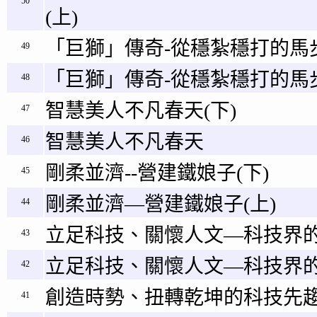
50
(上)
「巨獅」傳奇-從穩紮穩打的馬步
49
「巨獅」傳奇-從穩紮穩打的馬步
48
智慧美人不凡春天(下)
47
智慧美人不凡春天
46
剛柔並濟--營建鐵娘子(下)
45
剛柔並濟—營建鐵娘子(上)
44
立足科技、關懷人文—科技界的
43
立足科技、關懷人文—科技界的
42
創造時勢、扭轉乾坤的科技先趨
41