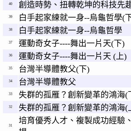
創造時勢、扭轉乾坤的科技先趨
40
白手起家練就一身--烏龜哲學(下
39
白手起家練就一身--烏龜哲學
38
運動奇女子----舞出一片天(下)
37
運動奇女子----舞出一片天 (上)
36
台灣半導體教父(下)
35
台灣半導體教父
34
失群的孤雁？創新變革的鴻海(
33
失群的孤雁？創新變革的鴻海(
32
培育優秀人才、複製成功經驗
31