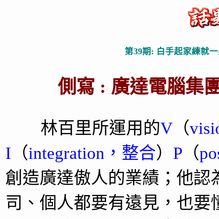
第39期: 白手起家練就一
側寫 : 廣達電腦集
林百里所運用的
V
（
vi
I
（
integration，整合
）
P
（
p
創造廣達傲人的業績；他認
司、個人都要有遠見，也要