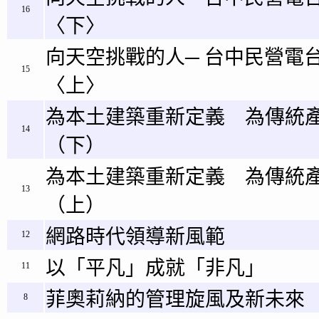
16
〈下〉
向天空挑戰的人─ 台中民營電
15
〈上〉
為本土建築重新定義 為傳統
14
（下）
為本土建築重新定義 為傳統
13
（上）
網路時代領導新風範
12
以「平凡」成就「非凡」
11
菲奧莉納的管理旋風及新未來
8