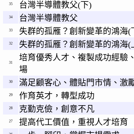
台灣半導體教父(下)
35
台灣半導體教父
34
失群的孤雁？創新變革的鴻海(
33
失群的孤雁？創新變革的鴻海(
32
培育優秀人才、複製成功經驗
31
場
滿足顧客心、體貼門市情、激
30
作育英才，轉型成功
29
克勤克儉，創意不凡
28
提高代工價值，重視人才培育
27