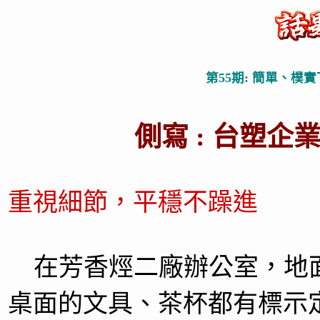
第55期: 簡單、樸實
側寫 : 台塑企業
重視細節，平穩不躁進
在芳香烴二廠辦公室，地
桌面的文具、茶杯都有標示