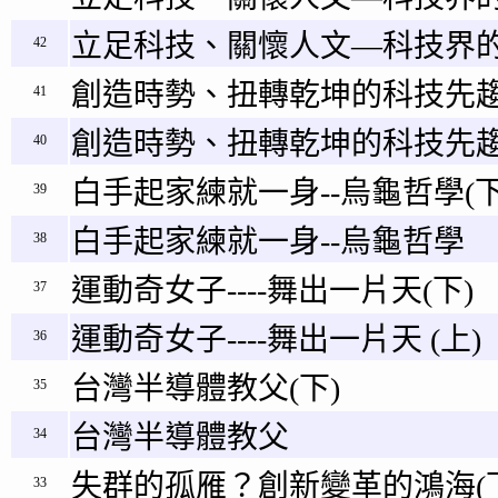
立足科技、關懷人文—科技界的
42
創造時勢、扭轉乾坤的科技先趨
41
創造時勢、扭轉乾坤的科技先趨
40
白手起家練就一身--烏龜哲學(下
39
白手起家練就一身--烏龜哲學
38
運動奇女子----舞出一片天(下)
37
運動奇女子----舞出一片天 (上)
36
台灣半導體教父(下)
35
台灣半導體教父
34
失群的孤雁？創新變革的鴻海(
33