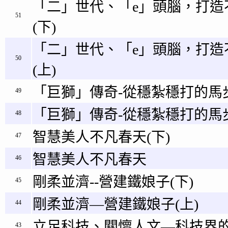
「二」世代、「e」頭腦，打造
51
(下)
「二」世代、「e」頭腦，打造
50
(上)
「巨獅」傳奇-從穩紮穩打的馬步
49
「巨獅」傳奇-從穩紮穩打的馬步
48
智慧美人不凡春天(下)
47
智慧美人不凡春天
46
剛柔並濟--營建鐵娘子(下)
45
剛柔並濟—營建鐵娘子(上)
44
立足科技、關懷人文—科技界的
43