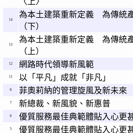
〈上〉
為本土建築重新定義 為傳統
14
（下）
為本土建築重新定義 為傳統
13
（上）
網路時代領導新風範
12
以「平凡」成就「非凡」
11
菲奧莉納的管理旋風及新未來
8
新總裁、新風貌、新惠普
7
優質服務最佳典範體貼入心更甚
6
優質服務最佳典範體貼入心更甚
5