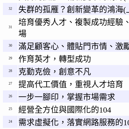
失群的孤雁？創新變革的鴻海(
32
培育優秀人才、複製成功經驗
31
場
滿足顧客心、體貼門市情、激
30
作育英才，轉型成功
29
克勤克儉，創意不凡
28
提高代工價值，重視人才培育
27
一步一腳印，掌握市場需求
26
經營全方位與國際化的104
25
需求虛擬化，落實網路服務的10
24